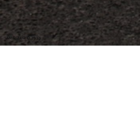
AMIR ZUR © 2019.
עיצוב ותכנון אולמות תצוגה
סטודיו אמיר צור מספק שרותי תכנון ועיצוב אולמות תצוגה במגוון
רחב של תחומים. בעזרת הידע הנרחב שצברנו בשנות פעילות רבות
בתחום אנו מצליחים למקסם את שטח התצוגה והמכירה וליצור
חוויה חדשה ומושכת עבור הלקוח. בעזרת עיצוב יצירתי ותכנון נכון
של חלל התוגה, אנו מסייעים ותומכים בתהליך השיווק והמכירה
ומניעים את הלקוחות שלך לפעולה בכיוון הרצוי. בגלריה תוכלו